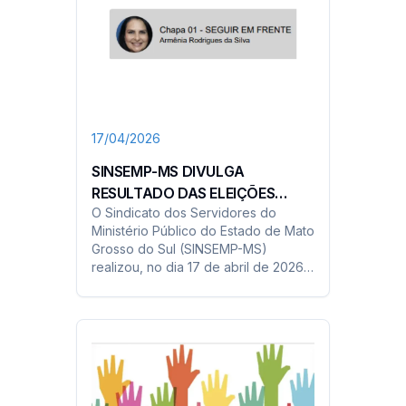
17/04/2026
SINSEMP-MS DIVULGA
RESULTADO DAS ELEIÇÕES
O Sindicato dos Servidores do
2026/2029
Ministério Público do Estado de Mato
Grosso do Sul (SINSEMP-MS)
realizou, no dia 17 de abril de 2026,
o processo eleitoral para escolha da
Diretoria Executiva para o triênio
2026/2029...