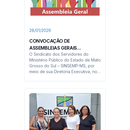
28/01/2026
CONVOCAÇÃO DE
ASSEMBLEIAS GERAIS
O Sindicato dos Servidores do
ORDINÁRIAS
Ministério Público do Estado de Mato
Grosso do Sul – SINSEMP-MS, por
meio de sua Diretoria Executiva, no
uso de suas atribuições estatutárias
e em conformidade com o Estatuto
Social da entidade, convoca todos
os seus filiados para participarem
das seguintes Assembleias.