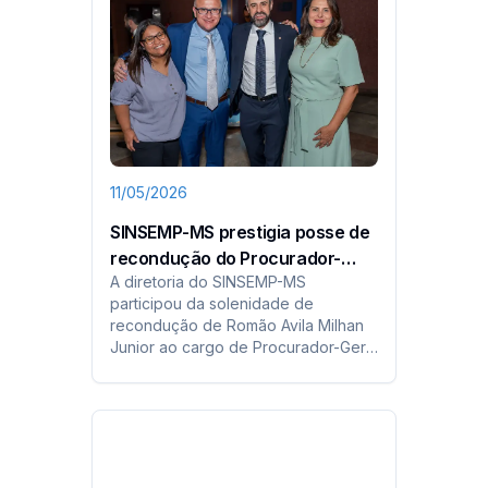
11/05/2026
SINSEMP-MS prestigia posse de
recondução do Procurador-
A diretoria do SINSEMP-MS
Geral de Justiça do MPMS
participou da solenidade de
recondução de Romão Avila Milhan
Junior ao cargo de Procurador-Geral
de Justiça do MPMS para o biênio
2026/2028, reafirmando o
compromisso da entidade com o
fortalecimento institucional e a
valorização dos servidores.