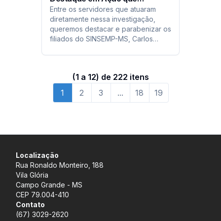
Entre os servidores que atuaram
Combate Desvios na APAE
diretamente nessa investigação,
queremos destacar e parabenizar os
filiados do SINSEMP-MS, Carlos
Fernandes, Guaraci Mendes e Ivan
Santos...
(
1
a
12
) de
222
itens
1
2
3
...
18
19
Localização
Rua Ronaldo Monteiro, 188
Vila Glória
Campo Grande - MS
CEP 79.004-410
Contato
(67) 3029-2620