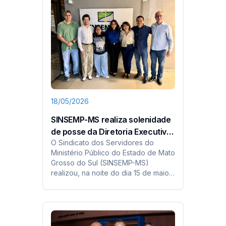
18/05/2026
SINSEMP-MS realiza solenidade
de posse da Diretoria Executiva
O Sindicato dos Servidores do
para o triênio 2026/2029
Ministério Público do Estado de Mato
Grosso do Sul (SINSEMP-MS)
realizou, na noite do dia 15 de maio,
a solenidade de posse da Diretoria
Executiva eleita para o triênio
2026/2029...