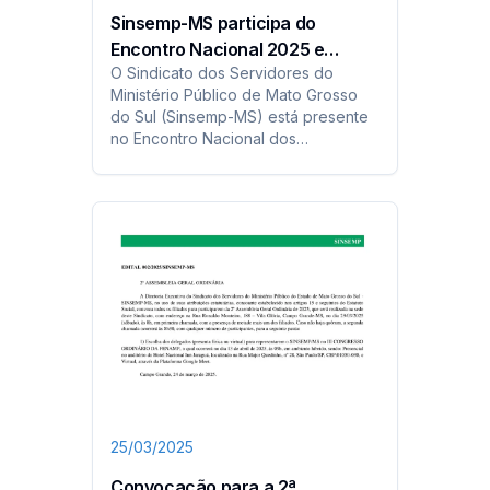
Sinsemp-MS participa do
Encontro Nacional 2025 e
O Sindicato dos Servidores do
fortalece atuação junto às
Ministério Público de Mato Grosso
entidades nacionais
do Sul (Sinsemp-MS) está presente
no Encontro Nacional dos
Servidores do Ministério Público de
2025, promovido pela FENAMP e
ANSEMP, entre os dias 12 e 14 de
abril, em São Paulo...
25/03/2025
Convocação para a 2ª