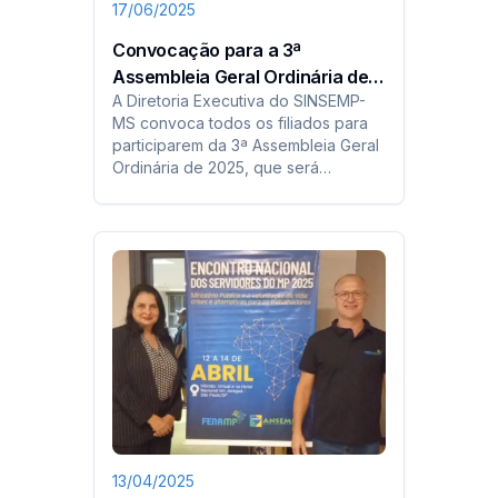
17/06/2025
Convocação para a 3ª
Assembleia Geral Ordinária de
A Diretoria Executiva do SINSEMP-
2025
MS convoca todos os filiados para
participarem da 3ª Assembleia Geral
Ordinária de 2025, que será
realizada: 28 de junho de 2025
(sábado) as 8h.
13/04/2025