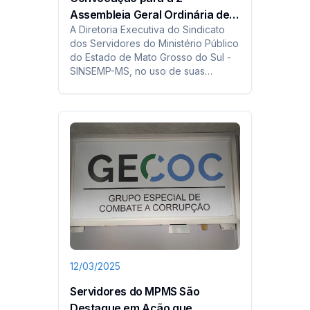
Assembleia Geral Ordinária de
A Diretoria Executiva do Sindicato
2025
dos Servidores do Ministério Público
do Estado de Mato Grosso do Sul -
SINSEMP-MS, no uso de suas
atribuições estatutárias, consoante
estabelecido nos artigos 15 e
seguintes do Estatuto Social,
convoca todos os filiados para
participarem da 2ª Assembleia Geral
Ordi
12/03/2025
Servidores do MPMS São
Destaque em Ação que