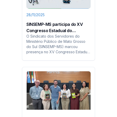
28/11/2025
SINSEMP-MS participa do XV
Congresso Estadual do
O Sindicato dos Servidores do
Ministério Público de Mato
Ministério Público de Mato Grosso
Grosso do Sul
do Sul (SINSEMP-MS) marcou
presença no XV Congresso Estadual
do MPMS, realizado nos dias *27 e
28 de novembro*, reunindo
membros, servidores, autoridades e
especialistas para discutir o tema *A
Implementação de Direitos em
Defesa...