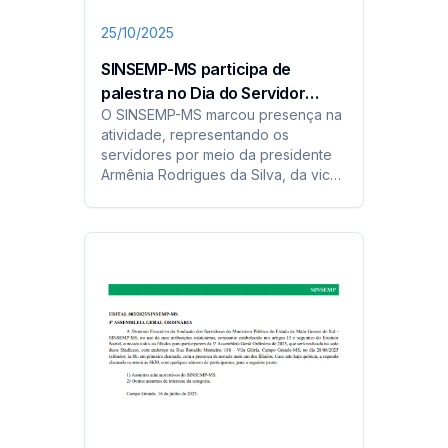
25/10/2025
SINSEMP-MS participa de
palestra no Dia do Servidor
O SINSEMP-MS marcou presença na
Público
atividade, representando os
servidores por meio da presidente
Armênia Rodrigues da Silva, da vice-
presidente Alecy Dias da Silva e do
diretor financeiro Vanduir Barbosa. A
presença da diretoria reforça o
compromisso do sindicato com
ações que fortalecem a categoria...